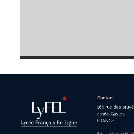
Contact
160 rue des bruy
40160 Gastes
FRANCE
Email : direction@lyf