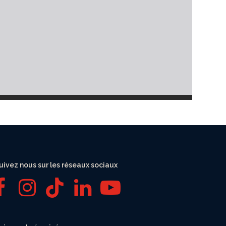
uivez nous sur les réseaux sociaux
F
I
T
L
Y
a
n
i
i
o