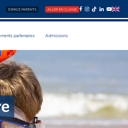
ESPACE PARENTS
ALLER EN CLASSE
Facebook
Instagram
Tiktok
LinkedIn
YouTub
ements partenaires
Admissions
re