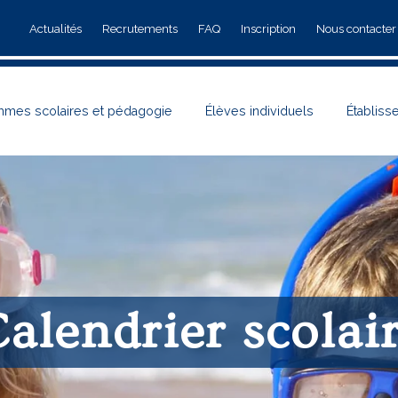
Actualités
Recrutements
FAQ
Inscription
Nous contacter
mmes scolaires et pédagogie
Élèves individuels
Établiss
alendrier scolai