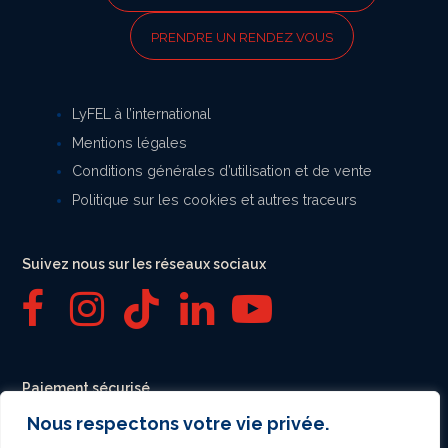
PRENDRE UN RENDEZ VOUS
LyFEL à l’international
Mentions légales
Conditions générales d’utilisation et de vente
Politique sur les cookies et autres traceurs
Suivez nous sur les réseaux sociaux
F
I
T
L
Y
a
n
i
i
o
Paiement sécurisé
c
s
k
n
u
Nous respectons votre vie privée.
e
t
t
k
T