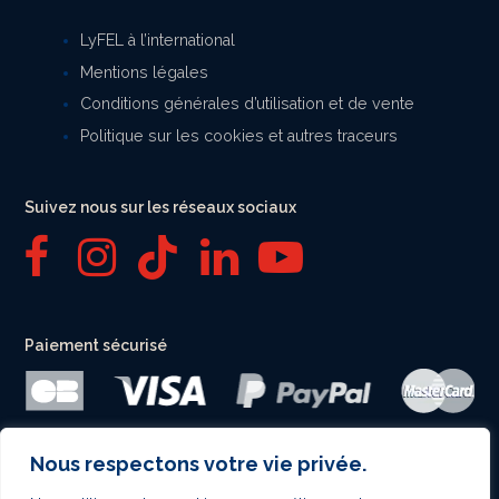
LyFEL à l’international
Mentions légales
Conditions générales d’utilisation et de vente
Politique sur les cookies et autres traceurs
Suivez nous sur les réseaux sociaux
F
I
T
L
Y
a
n
i
i
o
Paiement sécurisé
c
s
k
n
u
e
t
t
k
T
b
a
o
e
u
Nous respectons votre vie privée.