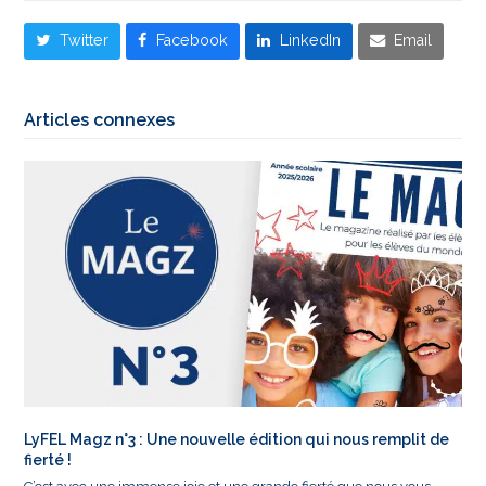
Twitter
Facebook
LinkedIn
Email
Articles connexes
LyFEL Magz n°3 : Une nouvelle édition qui nous remplit de
fierté !