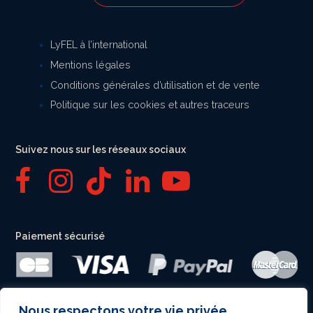
LyFEL à l’international
Mentions légales
Conditions générales d’utilisation et de vente
Politique sur les cookies et autres traceurs
Suivez nous sur les réseaux sociaux
F
I
T
L
Y
a
n
i
i
o
Paiement sécurisé
c
s
k
n
u
e
t
t
k
T
b
a
o
e
u
Nous respectons votre vie privée.